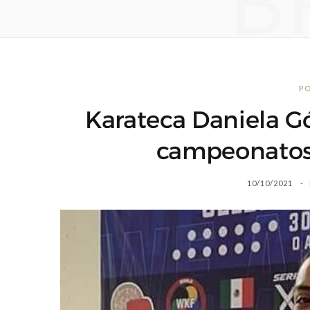
B
P
Karateca Daniela Gó
campeonatos 
10/10/2021