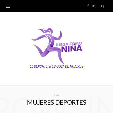
F
I
a
n
c
s
e
t
b
a
o
g
o
r
k
a
ROWSI
TAG
MUJERES DEPORTES
m