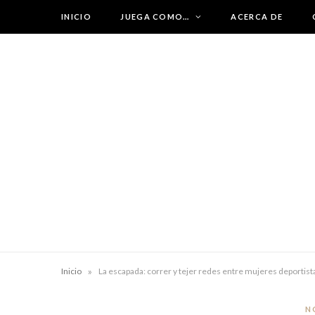
INICIO
JUEGA COMO…
ACERCA DE
»
Inicio
La escapada: correr y tejer redes entre mujeres deportist
N