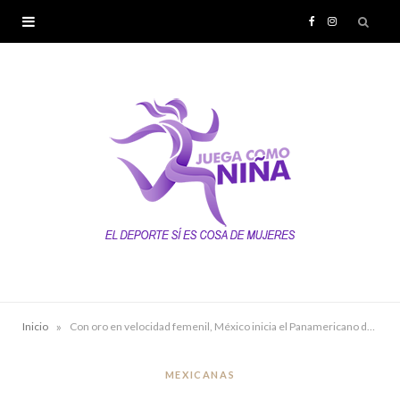
F
I
a
n
c
s
e
t
b
a
o
g
o
r
k
a
»
Inicio
Con oro en velocidad femenil, México inicia el Panamericano de Pista Santiago 2026
m
MEXICANAS