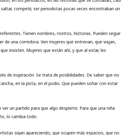
sión, en los periódicos, en las historias que se contaban, casi
saltar, competir, ser periodistas pocas veces encontraban un
referentes. Tienen nombres, rostros, historias. Pueden seguir
er de una corredora. Ven mujeres que entrenan, que viajan,
ue insisten. Mujeres que están ahí, y que al estar, les
solo de inspiración. Se trata de posibilidades. De saber que no
 cancha, en la pista, en el podio. Que pueden soñar con estar
 ver un partido para que algo despierte. Para que una niña
ño, lo cambia todo.
portistas sigan apareciendo, que ocupen más espacios, que no