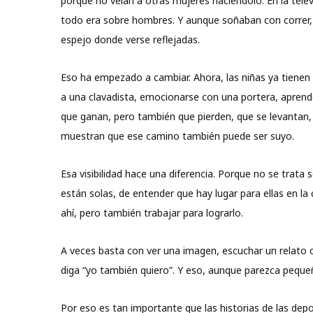
porque no veían a otras mujeres haciéndolo. En la televi
todo era sobre hombres. Y aunque soñaban con correr, 
espejo donde verse reflejadas.
Eso ha empezado a cambiar. Ahora, las niñas ya tienen 
a una clavadista, emocionarse con una portera, aprend
que ganan, pero también que pierden, que se levantan, q
muestran que ese camino también puede ser suyo.
Esa visibilidad hace una diferencia. Porque no se trata 
están solas, de entender que hay lugar para ellas en la
ahí, pero también trabajar para lograrlo.
A veces basta con ver una imagen, escuchar un relato o
diga “yo también quiero”. Y eso, aunque parezca peque
Por eso es tan importante que las historias de las de