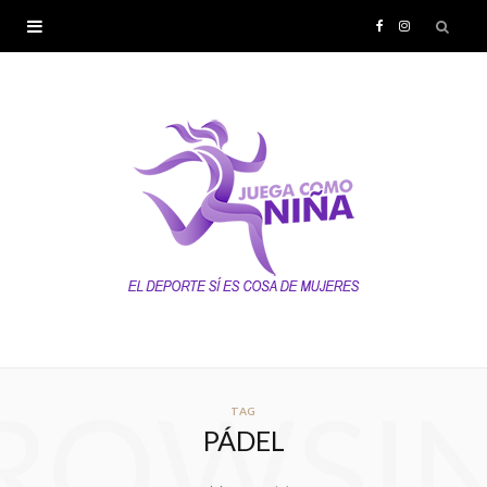
F
I
a
n
c
s
e
t
b
a
o
g
o
r
k
a
ROWSI
TAG
PÁDEL
m