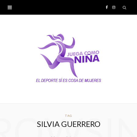
F
I
a
n
c
s
e
t
b
a
o
g
o
r
k
a
ROWSI
TAG
SILVIA GUERRERO
m