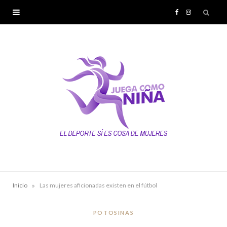
F
I
a
n
c
s
e
t
b
a
o
g
o
r
k
a
»
Inicio
Las mujeres aficionadas existen en el fútbol
m
POTOSINAS