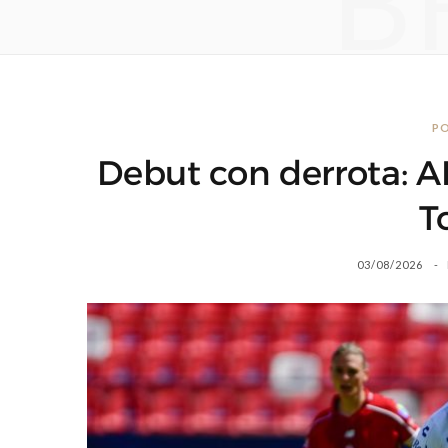
B
P
Debut con derrota: A
T
03/08/2026