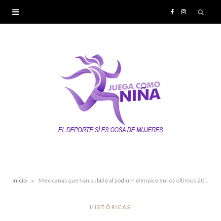
F
I
a
n
c
s
e
t
b
a
o
g
o
r
k
a
»
Inicio
Mexicanas que han subido al pódium olímpico en los últimos 20 años
m
HISTÓRICAS