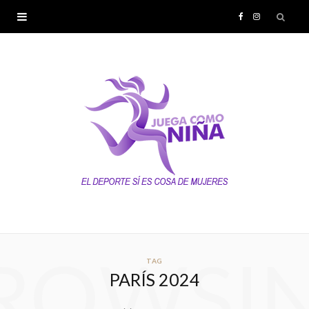
F
I
a
n
c
s
e
t
b
a
o
g
o
r
k
a
ROWSI
TAG
PARÍS 2024
m