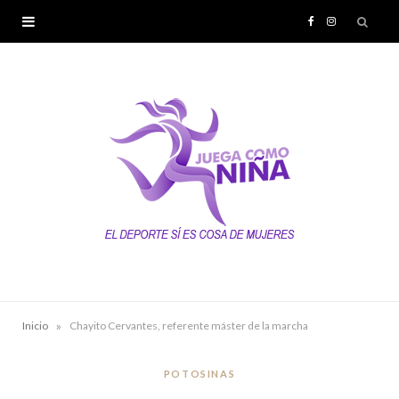
F
I
a
n
c
s
e
t
b
a
o
g
o
r
k
a
»
Inicio
Chayito Cervantes, referente máster de la marcha
m
POTOSINAS